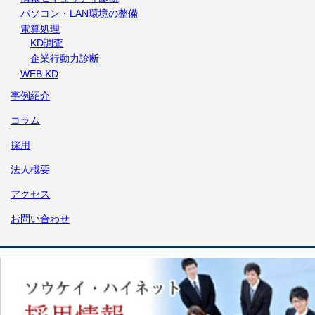
パソコン・LAN環境の整備
電算処理
KD調査
企業行動力診断
WEB KD
事例紹介
コラム
採用
法人概要
アクセス
お問い合わせ