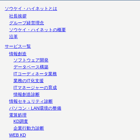
ソウケイ・ハイネットとは
社長挨拶
グループ経営理念
ソウケイ・ハイネットの概要
沿革
サービス一覧
情報創造
ソフトウェア開発
データベース構築
ITコーディネータ業務
業務のIT化支援
ITマネージャーの育成
情報創造診断
情報セキュリティ診断
パソコン・LAN環境の整備
電算処理
KD調査
企業行動力診断
WEB KD