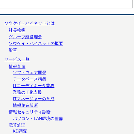
ソウケイ・ハイネットとは
社長挨拶
グループ経営理念
ソウケイ・ハイネットの概要
沿革
サービス一覧
情報創造
ソフトウェア開発
データベース構築
ITコーディネータ業務
業務のIT化支援
ITマネージャーの育成
情報創造診断
情報セキュリティ診断
パソコン・LAN環境の整備
電算処理
KD調査