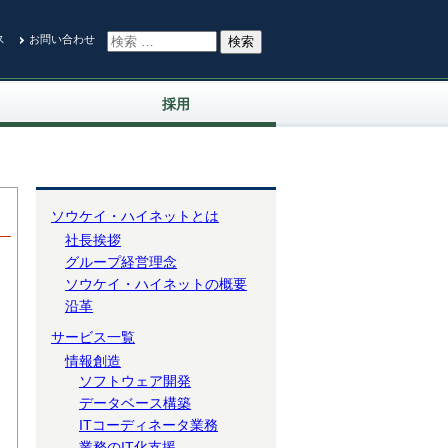
ス
お問い合わせ
採用
ソウケイ・ハイネットとは
社長挨拶
グループ経営理念
ソウケイ・ハイネットの概要
沿革
サービス一覧
情報創造
ソフトウェア開発
データベース構築
ITコーディネータ業務
業務のIT化支援