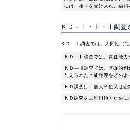
には、相手を受け入れ、融和
ＫＤ－Ⅰ・Ⅱ・Ⅲ調査
ＫＤ―Ⅰ調査では、人間性（社
ＫＤ―Ⅱ調査では、責任能力
ＫＤ―Ⅲ調査では、基礎的創
与えられた本能整理をどのよ
ＫＤ調査は、個人単位又は企
ＫＤ調査をご利用頂くために