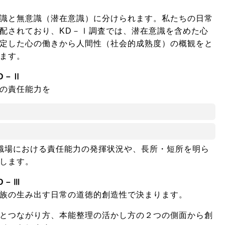
識と無意識（潜在意識）に分けられます。私たちの日常
配されており、KD－Ⅰ調査では、潜在意識を含めた心
定した心の働きから人間性（社会的成熟度）の概観をと
ます。
D－Ⅱ
の責任能力を
職場における責任能力の発揮状況や、長所・短所を明ら
します。
D－Ⅲ
族の生み出す日常の道徳的創造性で決まります。
とつながり方、本能整理の活かし方の２つの側面から創