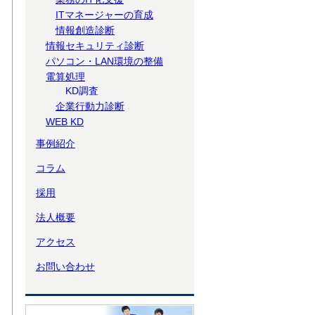
ITマネージャーの育成
情報創造診断
情報セキュリティ診断
パソコン・LAN環境の整備
電算処理
KD調査
企業行動力診断
WEB KD
事例紹介
コラム
採用
法人概要
アクセス
お問い合わせ