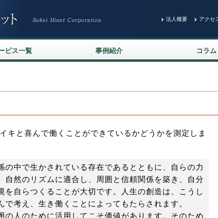
法人概要
アクセ
ービス一覧
事例紹介
コラム
リティ診断
LAN環境の整備
ウェア開発
ベース構築
ディネータ業務
T化支援
ージャーの育成
造診断
動力診断
イキと喜んで働くことができているかどうかを測定しま
係の中で生かされている存在であるとともに、自らの力
、自然のリズムに適合し、周囲と信頼関係を築き、自分
境を自らつくることが大切です。人生の創造は、こうし
んで考え、生き働くことによってもたらされます。
囲の人のために活用してこそ価値があります。そのため