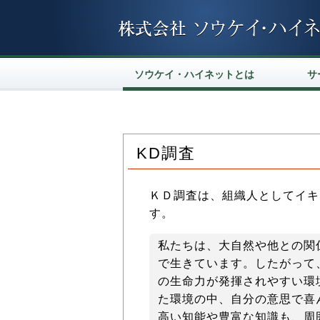
ソウケイ・ハイネットとは
サ
社長挨拶
グループ経営理念
ソウケイ・ハイネットの概要
沿革
情報創造
情報セキュ
パソコン・
電算処理
WEB KD
ソフト
データ
ITコー
業務のI
ITマネ
情報創
KD調査
企業行
KD調査
ＫＤ調査は、組織人としてイキ
す。
私たちは、大自然や他との関
で生きています。したがって
の生命力が発揮されやすい環
た環境の中、自分の意思で喜
高い知能や豊富な知識も、周