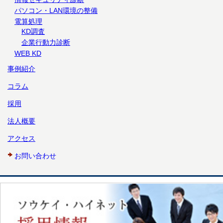
パソコン・LAN環境の整備
電算処理
KD調査
企業行動力診断
WEB KD
事例紹介
コラム
採用
法人概要
アクセス
お問い合わせ