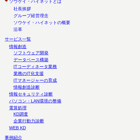
ソウケイ・ハイネットとは
社長挨拶
グループ経営理念
ソウケイ・ハイネットの概要
沿革
サービス一覧
情報創造
ソフトウェア開発
データベース構築
ITコーディネータ業務
業務のIT化支援
ITマネージャーの育成
情報創造診断
情報セキュリティ診断
パソコン・LAN環境の整備
電算処理
KD調査
企業行動力診断
WEB KD
事例紹介