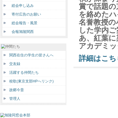
賞で話題の
総会申し込み
を絡めたハ
寄付広告のお願い
名誉教授の
総会報告・風景
した学内ご
会報旭陵関西
あ、紅葉に
アカデミッ
関西在住の学生の皆さんへ
詳細はこち
交友録
活躍する仲間たち
校歌(東京支部HPへリンク)
故郷今昔
管理人