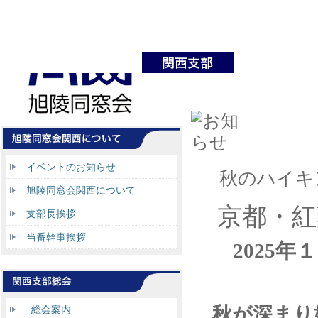
イベントのお知らせ
秋のハイキ
旭陵同窓会関西について
京都・紅
支部長挨拶
当番幹事挨拶
2025
年１
秋が深まり
総会案内