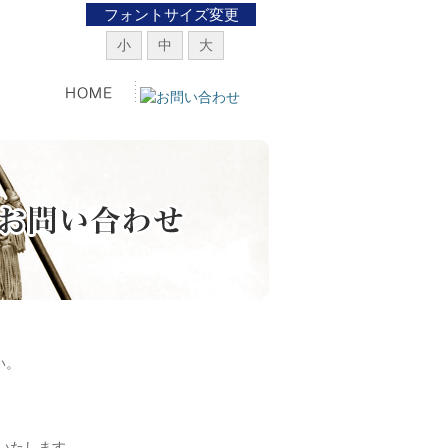
フォントサイズ変更
小
中
大
い。
いたします。