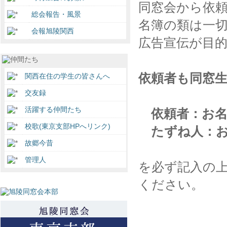
同窓会から依
総会報告・風景
名簿の類は一
会報旭陵関西
広告宣伝が目
依頼者も同窓
関西在住の学生の皆さんへ
交友録
活躍する仲間たち
依頼者：お名
校歌(東京支部HPへリンク)
たずね人：お
故郷今昔
管理人
を必ず記入の
ください。