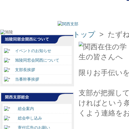
トップ
> たず
イベントのお知らせ
旭陵同窓会関西について
支部長挨拶
限りお手伝い
当番幹事挨拶
支部が把握し
ければという
総会案内
くよう連絡を
総会申し込み
寄付広告のお願い