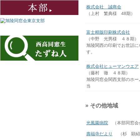
株式会社 誠商会
（上村 繁典様 48期）
富士精版印刷株式会社
（中野 光男様 ４８期）
旭陵関西の印刷でお世話に
す。
株式会社ヒューマンウエア
（藤村 徹 ４８期）
旭陵同窓会関西支部のホー
当
» その他地域
光風園病院
（本部同窓会
壽福寺だより
（杉 顕紹様