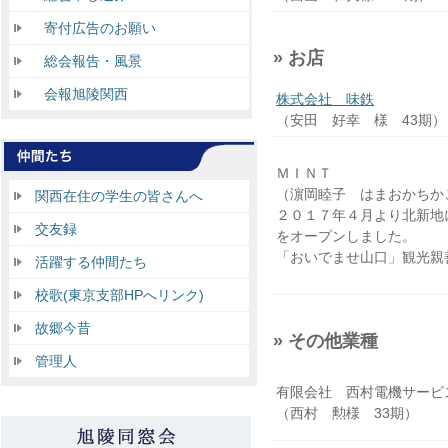
寄付広告のお願い
» お店
総会報告・風景
会報旭陵関西
株式会社 味鉄
（安田 好幸 様 43期）
ＭＩＮＴ
（濵岡睦子 はまおかちか
関西在住の学生の皆さんへ
２０１７年４月より北新地
交友録
をオープンしました。
「おいでませ山口」観光親
活躍する仲間たち
校歌(東京支部HPへリンク)
故郷今昔
» その他業種
管理人
有限会社 西村電機サービ
（西村 勲様 33期）