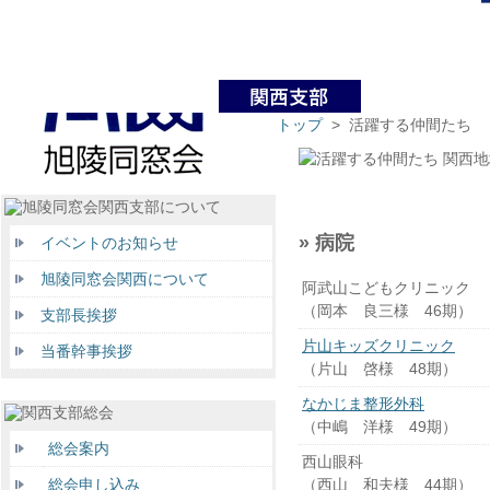
トップ
> 活躍する仲間たち
関西地
» 病院
イベントのお知らせ
旭陵同窓会関西について
阿武山こどもクリニック
（岡本 良三様 46期）
支部長挨拶
片山キッズクリニック
当番幹事挨拶
（片山 啓様 48期）
なかじま整形外科
（中嶋 洋様 49期）
総会案内
西山眼科
（西山 和夫様 44期）
総会申し込み