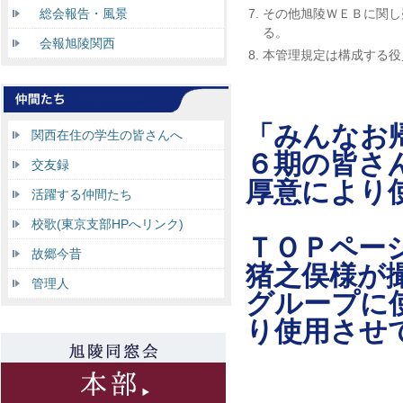
総会報告・風景
7.
その他旭陵ＷＥＢに関し
る。
会報旭陵関西
8.
本管理規定は構成する役
「みんなお
関西在住の学生の皆さんへ
６期の皆さ
交友録
厚意により
活躍する仲間たち
校歌(東京支部HPへリンク)
ＴＯＰペー
故郷今昔
猪之俣様が
管理人
グループに
り使用させ