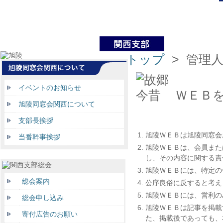
トップ
> 管理
イベントのお知らせ
ＷＥＢを
旭陵同窓会関西について
支部長挨拶
1.
旭陵ＷＥＢは旭陵同窓会
当番幹事挨拶
2.
旭陵ＷＥＢは、会員また
し、その内容に関する責
3.
旭陵ＷＥＢには、特定の
総会案内
4.
公序良俗に反すると考え
5.
旭陵ＷＥＢには、営利の
総会申し込み
6.
旭陵ＷＥＢは記事を掲載
寄付広告のお願い
た、掲載後であっても、