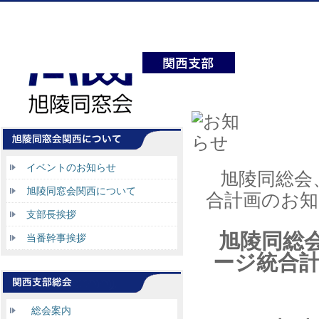
イベントのお知らせ
旭陵同総会
旭陵同窓会関西について
合計画のお知
支部長挨拶
旭陵同総
当番幹事挨拶
ージ統合
総会案内