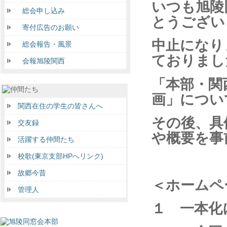
いつも旭陵
総会申し込み
とうござい
寄付広告のお願い
中止になり
総会報告・風景
ておりまし
会報旭陵関西
「本部・関
画」につい
関西在住の学生の皆さんへ
その後、具
交友録
や概要を事
活躍する仲間たち
校歌(東京支部HPへリンク)
故郷今昔
＜ホームペ
管理人
１ 一本化