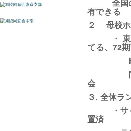
全国の同
有できる
２ 母校ホ
・ 東京
てる、72
昨年度、
同窓会機
会
３. 全体
・サイト
置済