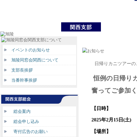
イベントのお知らせ
旭陵同窓会関西について
日帰りカニツアーの
支部長挨拶
恒例の日帰り
当番幹事挨拶
奮ってご参加
【日時】
総会案内
2025
年
2
月
15
日
(
土
)
総会申し込み
【場所】
寄付広告のお願い