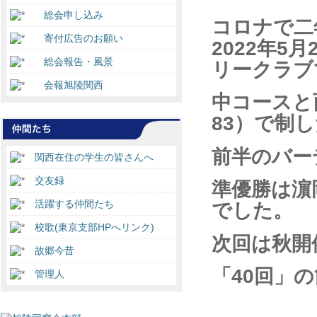
総会申し込み
コロナで二
寄付広告のお願い
2022
年
5
月
総会報告・風景
リークラブ
会報旭陵関西
中コースと
83
）で制し
前半のバー
関西在住の学生の皆さんへ
交友録
準優勝は濵
活躍する仲間たち
でした。
校歌(東京支部HPへリンク)
次回は秋開
故郷今昔
「
40
回」の
管理人