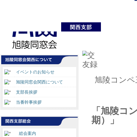
イベントのお知らせ
旭陵コンペ
旭陵同窓会関西について
支部長挨拶
当番幹事挨拶
「旭陵コ
期）」
総会案内